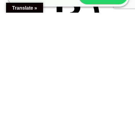
Translate »
CONTACTO
Passeig Manuel Girona, 63
08034 – Barcelona
Tel. +34 937077458
info@bioscaclinicadental.com
HORARIO CLÍNICA
Lunes a Jueves
09:00-13:00 | 16:00-20:00