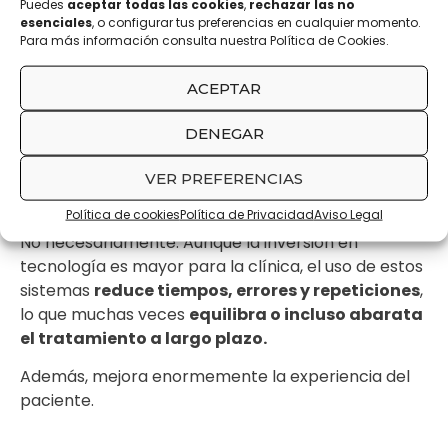
Implantología con planificación virtual
Puedes
aceptar todas las cookies
,
rechazar las no
esenciales
, o configurar tus preferencias en cualquier momento.
Para más información consulta nuestra Política de Cookies.
Prótesis y carillas personalizadas
ACEPTAR
Diseño estético de sonrisa
DENEGAR
Feruloterapia digital para bruxismo
VER PREFERENCIAS
¿Es más caro?
Política de cookies
Política de Privacidad
Aviso Legal
No necesariamente. Aunque la inversión en
tecnología es mayor para la clínica, el uso de estos
sistemas
reduce tiempos, errores y repeticiones
,
lo que muchas veces
equilibra o incluso abarata
el tratamiento a largo plazo.
Además, mejora enormemente la experiencia del
paciente.