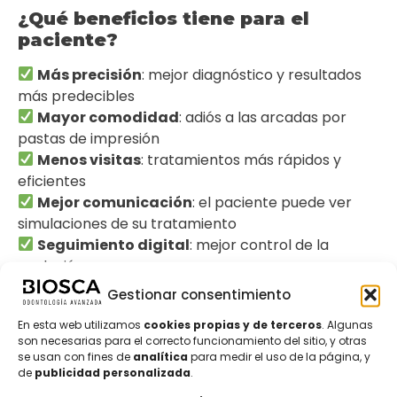
¿Qué beneficios tiene para el
paciente?
Más precisión
: mejor diagnóstico y resultados
más predecibles
Mayor comodidad
: adiós a las arcadas por
pastas de impresión
Menos visitas
: tratamientos más rápidos y
eficientes
Mejor comunicación
: el paciente puede ver
simulaciones de su tratamiento
Seguimiento digital
: mejor control de la
evolución
Gestionar consentimiento
Tratamientos que ya usan
tecnología digital
En esta web utilizamos
cookies propias y de terceros
. Algunas
son necesarias para el correcto funcionamiento del sitio, y otras
Ortodoncia invisible (Invisalign®, Spark®)
se usan con fines de
analítica
para medir el uso de la página, y
de
publicidad personalizada
.