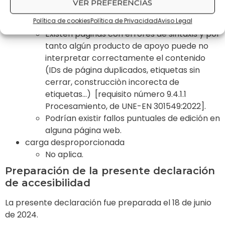
VER PREFERENCIAS
[requisito número 9.3.3.3 Sugerencias ante
errores, de UNE-EN 301549:2022]
.
Política de cookies
Política de Privacidad
Aviso Legal
Existen páginas con errores de sintaxis y por
tanto algún producto de apoyo puede no
interpretar correctamente el contenido
(IDs de página duplicados, etiquetas sin
cerrar, construcciòn incorecta de
etiquetas…)
[requisito número 9.4.1.1
Procesamiento, de UNE-EN 301549:2022]
.
Podrían existir fallos puntuales de edición en
alguna página web.
carga desproporcionada
No aplica.
Preparación de la presente declaración
de accesibilidad
La presente declaración fue preparada el 18 de junio
de 2024.