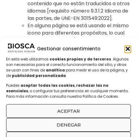
contenido que no están traducidos a otros
idiomas
[requisito número 9.3.1.2 Idioma de
las partes, de UNE-EN 301549:2022]
.
En alguna página se está usando el mismo
icono para diferentes propósitos, lo cual
genera confunsión
[requisito número 9.3.2.4
Identificación coherente, de UNE-EN
Gestionar consentimiento
301549:2022]
.
En esta web utilizamos
cookies propias y de terceros
. Algunas
Existen formularios con campos
son necesarias para el correcto funcionamiento del sitio, y otras
obligatorios donde no se informa al usuario
se usan con fines de
analítica
para medir el uso de la página, y
de
publicidad personalizada
.
de ello, así como campos donde falta un
ejemplo textual del formato del campo
Puedes
aceptar todas las cookies
,
rechazar las no
(como por ejemplo el DNI)
[requisito
esenciales
, o configurar tus preferencias en cualquier momento.
Para más información consulta nuestra Política de Cookies.
número 9.3.3.2 Etiquetas e instrucciones, de
UNE-EN 301549:2022]
.
ACEPTAR
Existen campos de formularios donde se
informa del error cuando se introduce un
DENEGAR
valor incorrecto pero no se informa de una
sugerencia para su corrección