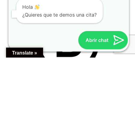
Hola
¿Quieres que te demos una cita?
Abrir chat
Translate »
CONTACTO
Passeig Manuel Girona, 63
08034 – Barcelona
Tel. +34 937077458
info@bioscaclinicadental.com